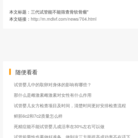
本文标题：三代试管能不能筛查骨软骨瘤"
本文链接：
http://m.mdivf.com/news/704.html
随便看看
试管婴儿中的取卵对身体的影响有哪些？
那什么是雌激素雌激素对女性有什么作用
试管婴儿女方检查项目及时间，清楚时间更好安排检查流程
鲜胚6c2和7c2质量怎么样
死精症能不能试管婴儿成活率在30%左右可以做
试管前男性也要做好准备，做到这三方面提高成功率不在话下