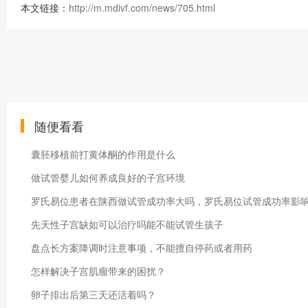
本文链接：
http://m.mdivf.com/news/705.html
随便看看
囊胚移植前打黄体酮的作用是什么
做试管婴儿如何养成良好的子宫环境
罗氏易位患者在陕西做试管成功率大吗，罗氏易位试管成功率影
先天性子宫缺如可以治疗吗能不能试管生孩子
盘点长方案降调时注意事项，不能擅自停药或者用药
怎样解决子宫肌瘤带来的困扰？
卵子排出后第三天还活着吗？