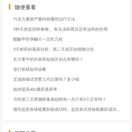
随便看看
巧克力囊肿严重吗有哪些治疗方法
3种天然促排卵食物， 鱼头汤和黑豆还有这样的作用
醋酸甲羟孕酮片一次吃几粒
3天鲜胚的着床过程，第二天就开始细胞分化
长方案中的长效和短效区别点有哪些？
逆行射精如何诊断
艾滋病做试管婴儿可以要吗？多少钱
如何提高4bc囊胚着床率
月经第三天两侧卵巢基础卵泡一共只有3个正常吗？
慢性盆腔炎移植囊胚能成功吗，盆腔炎试管移植囊胚成功率及注意事项