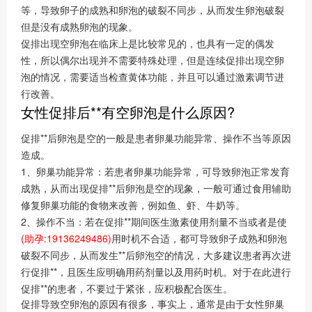
等，导致卵子的成熟和卵泡的破裂不同步，从而发生卵泡破裂
但是没有成熟卵泡的现象。
促排出现空卵泡在临床上是比较常见的，也具有一定的偶发
性，所以偶尔出现并不需要特殊处理，但是连续促排出现空卵
泡的情况，需要适当检查黄体功能，并且可以通过激素调节进
行改善。
女性促排后**有空卵泡是什么原因?
促排**后卵泡是空的一般是患者卵巢功能异常、操作不当等原因
造成。
1、卵巢功能异常：若患者卵巢功能异常，可导致卵泡正常发育
成熟，从而出现促排**后卵泡是空的现象，一般可通过食用辅助
修复卵巢功能的食物来改善，例如鱼、虾、牛奶等。
2、操作不当：若在促排**期间医生激素使用剂量不当或者是使
(助孕:19136249486)
用时机不合适，都可导致卵子成熟和卵泡
破裂不同步，从而发生**后卵泡空的情况，大多建议患者再次进
行促排**，且医生应明确用药剂量以及用药时机。对于在此进行
促排**的患者，不要过于紧张，应积极配合医生。
促排导致空卵泡的原因有很多，事实上，通常是由于女性卵巢