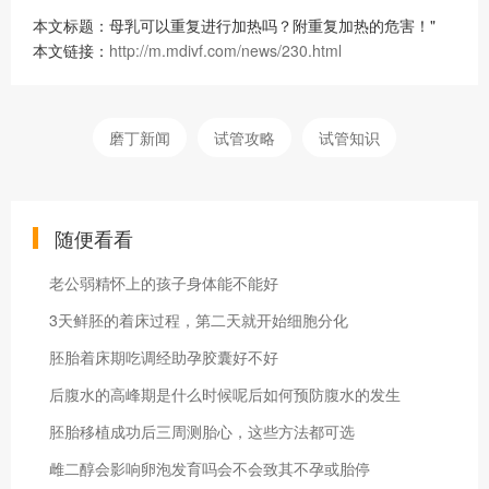
本文标题：母乳可以重复进行加热吗？附重复加热的危害！"
本文链接：
http://m.mdivf.com/news/230.html
磨丁新闻
试管攻略
试管知识
随便看看
老公弱精怀上的孩子身体能不能好
3天鲜胚的着床过程，第二天就开始细胞分化
胚胎着床期吃调经助孕胶囊好不好
后腹水的高峰期是什么时候呢后如何预防腹水的发生
胚胎移植成功后三周测胎心，这些方法都可选
雌二醇会影响卵泡发育吗会不会致其不孕或胎停