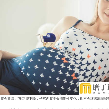
会萎缩，*巢功能下降，子宫内膜不会周期性变化，即不会继续出现脱