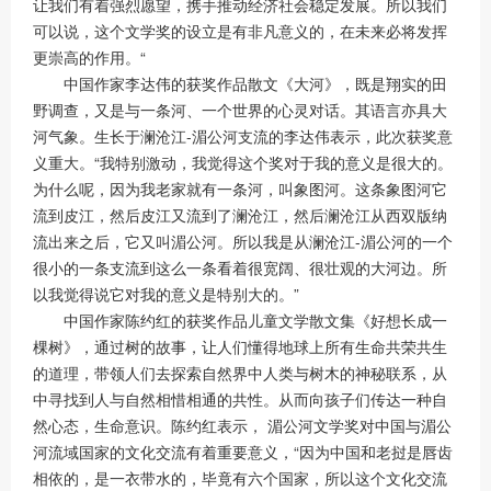
让我们有着强烈愿望，携手推动经济社会稳定发展。所以我们
可以说，这个文学奖的设立是有非凡意义的，在未来必将发挥
更崇高的作用。“
中国作家李达伟的获奖作品散文《大河》，既是翔实的田
野调查，又是与一条河、一个世界的心灵对话。其语言亦具大
河气象。生长于澜沧江-湄公河支流的李达伟表示，此次获奖意
义重大。“我特别激动，我觉得这个奖对于我的意义是很大的。
为什么呢，因为我老家就有一条河，叫象图河。这条象图河它
流到皮江，然后皮江又流到了澜沧江，然后澜沧江从西双版纳
流出来之后，它又叫湄公河。所以我是从澜沧江-湄公河的一个
很小的一条支流到这么一条看着很宽阔、很壮观的大河边。所
以我觉得说它对我的意义是特别大的。”
中国作家陈约红的获奖作品儿童文学散文集《好想长成一
棵树》，通过树的故事，让人们懂得地球上所有生命共荣共生
的道理，带领人们去探索自然界中人类与树木的神秘联系，从
中寻找到人与自然相惜相通的共性。从而向孩子们传达一种自
然心态，生命意识。陈约红表示， 湄公河文学奖对中国与湄公
河流域国家的文化交流有着重要意义，“因为中国和老挝是唇齿
相依的，是一衣带水的，毕竟有六个国家，所以这个文化交流