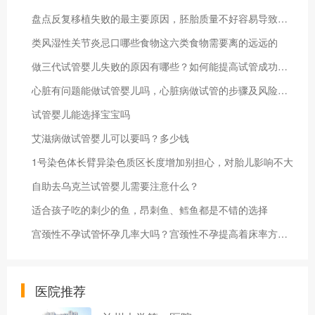
盘点反复移植失败的最主要原因，胚胎质量不好容易导致流产
类风湿性关节炎忌口哪些食物这六类食物需要离的远远的
做三代试管婴儿失败的原因有哪些？如何能提高试管成功率？
心脏有问题能做试管婴儿吗，心脏病做试管的步骤及风险预防
试管婴儿能选择宝宝吗
艾滋病做试管婴儿可以要吗？多少钱
1号染色体长臂异染色质区长度增加别担心，对胎儿影响不大
自助去乌克兰试管婴儿需要注意什么？
适合孩子吃的刺少的鱼，昂刺鱼、鳕鱼都是不错的选择
宫颈性不孕试管怀孕几率大吗？宫颈性不孕提高着床率方法一览
医院推荐