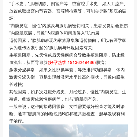
*手术史，*肌瘤切除、剖宫产等，或宫腔手术史，如人工流产、
放置或取出宫内节育器、宫腔镜检查等，可能会导致*基底的破
坏;
*内膜炎症，慢性*内膜炎与腺肌病密切相关，患者发炎后会损伤
*内膜肌底层，导致*内膜腺体和间质侵入*肌肉层;
遗传因素，*腺肌病表现为家族聚集和遗传倾向，所以有医学家
认为遗传因素引起的*腺肌病与环境因素有关;
生殖道阻塞，先天性或后天性疾病会导致生殖道阻塞，防止经
血流出，从而导致腺
(好孕热线:19136249486)
肌病;
激素分泌异常，如果女性卵巢早衰，导致排卵功能异常，体内
激素分泌失衡，容易出现雌激素水平过高的症状，导致内膜生
长过快;
其他因素，如多次妊娠分娩史、月经过多、慢性*内膜炎症、生
殖道、雌激素依赖性疾病等，也与*腺肌病有关。
一般来说，这种间接诱因很多，女性需要做好检查才能及时诊
断。通常*腺肌病的诊断包括B超和磁共振检查，越早发现有利
于治疗。